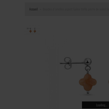
Accueil
Boucles d'oreilles argent Galea trèfle pierre de soleil f
Loading...