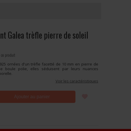
nt Galea trèfle pierre de soleil
 ce produit
 925 ornées d'un trèfle facetté de 10 mm en pierre de
ne boule polie, elles séduisent par leurs nuances
orelle.
Voir les caractéristiques
Ajouter au panier