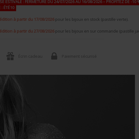
E ESTIVALE : FERMETURE DU 24/07/2026 AU 16/08/2026 – PROFITEZ DE -10 %
 : ÉTÉ10
édition à partir du 17/08/2026
pour les bijoux en stock (pastille verte).
édition à partir du 27/08/2026
pour les bijoux en sur commande (pastille ja
Écrin cadeau
Paiement sécurisé