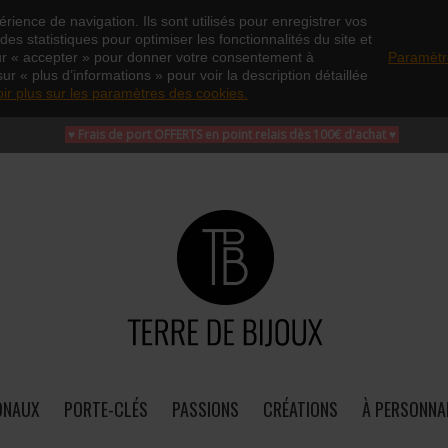
rience de navigation. Ils sont utilisés pour enregistrer vos
es statistiques pour optimiser les fonctionnalités du site et
ur « accepter » pour donner votre consentement à
Paramètr
sur « plus d’informations » pour voir la description détaillée
oir plus sur les paramètres des cookies.
♥ Frais de port OFFERTS en point relais dès 100€ d'achat
♥
ONAUX
PORTE-CLÉS
PASSIONS
CRÉATIONS
À PERSONNA