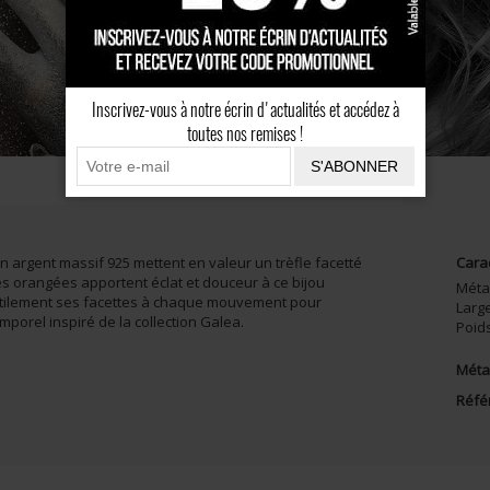
Inscrivez-vous à notre écrin d'actualités et accédez à
toutes nos remises !
S'ABONNER
CONSEILS
AVIS CLIENTS
 argent massif 925 mettent en valeur un trèfle facetté
Cara
es orangées apportent éclat et douceur à ce bijou
Méta
subtilement ses facettes à chaque mouvement pour
Larg
mporel inspiré de la collection Galea.
Poid
Métal
Réfé