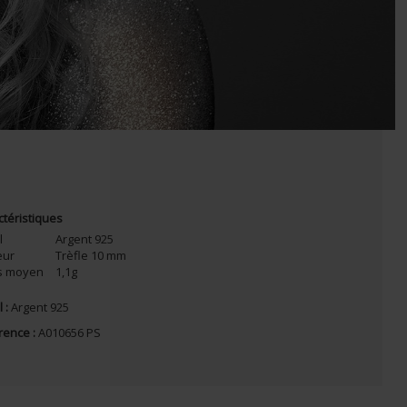
ctéristiques
l
Argent 925
eur
Trèfle 10 mm
s moyen
1,1g
 :
Argent 925
rence :
A010656 PS