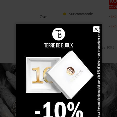
PAUS
CODE
Sur commande
•
Exp
Zoom
•
Exp
✕
Livraison gratuite
dès 100 €