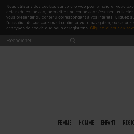
Nous utilisons des cookies sur ce site web pour améliorer votre expé
détails de connexion, permettre une connexion sécurisée, collecter d
vous présenter du contenu correspondant à vos intérêts. Cliquez s
l’utilisation de ces cookies et continuer votre navigation, ou cliquez 
des types de cookie que nous enregistrons.
Cliquez ici pour en sav
FEMME
HOMME
ENFANT
RÉGI