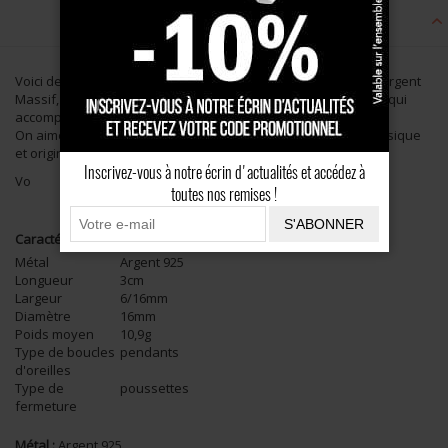
Description
Voici de jolies
créoles femme élégantes et intemporelles
. En Argent
Massif, c'est un bijou de
qualité
et un
allier style
au quotidien qui
accompagnera vos mouvements de façon chic !
On aime le design épuré inspiré du nombre d'or, à la fois classique
et original de ces boucles d'oreilles pendantes.
Inscrivez-vous à notre écrin d'actualités et accédez à
Vo
toutes nos remises !
S'ABONNER
Caractéristiques
Métal
Argent 925
Longueur
3cm
Largeur
6/16mm
Diamètre
16mm
Poids moyen
10,9g
Type de boucles
pendants
d'oreilles
Type de
poussettes
fermeture
Métal :
Argent 925