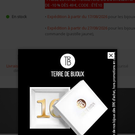
DE -10 % DÈS 49 €, CODE : ÉTÉ10
•
Expédition à partir du 17/08/2026
pour les bijoux 
En stock
•
Expédition à partir du 27/08/2026
pour les bijou
commande (pastille jaune),
✕
Livraison gratuite
Écrin cadeau
Paiement sécurisé
dès 100 €