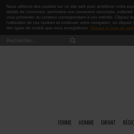
Nous utilisons des cookies sur ce site web pour améliorer votre expé
détails de connexion, permettre une connexion sécurisée, collecter d
vous présenter du contenu correspondant à vos intérêts. Cliquez s
l’utilisation de ces cookies et continuer votre navigation, ou cliquez 
des types de cookie que nous enregistrons.
Cliquez ici pour en sav
FEMME
HOMME
ENFANT
RÉGI