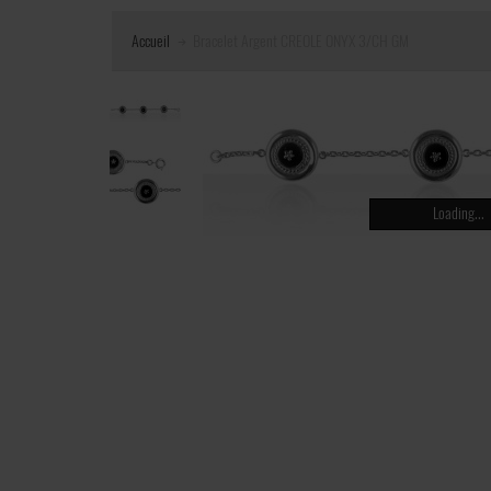
Accueil
Bracelet Argent CREOLE ONYX 3/CH GM
Loading...