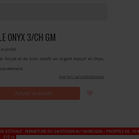
OLE ONYX 3/CH GM
 ce produit
e forçat et de trois motifs en Argent massif et Onyx,
tisanalement.
Voir les caractéristiques
Ajouter au panier
E ESTIVALE : FERMETURE DU 24/07/2026 AU 16/08/2026 – PROFITEZ DE -10 %
 : ÉTÉ10