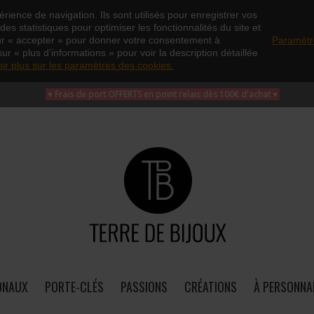
rience de navigation. Ils sont utilisés pour enregistrer vos
es statistiques pour optimiser les fonctionnalités du site et
ur « accepter » pour donner votre consentement à
Paramètr
sur « plus d’informations » pour voir la description détaillée
oir plus sur les paramètres des cookies.
♥ Frais de port OFFERTS en point relais dès 100€ d'achat
♥
ONAUX
PORTE-CLÉS
PASSIONS
CRÉATIONS
À PERSONNA