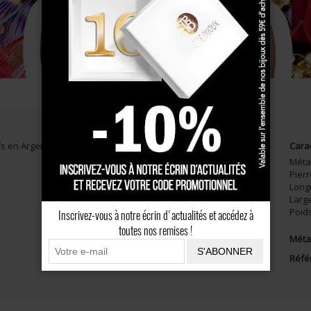
CONSEILS
AVIS CLIENTS
fs en Argent massif et Onyx, grand modèle. Bijou antillais
Cara
Méta
Pier
Long
Larg
Poid
Inscrivez-vous à notre écrin d'actualités et accédez à
toutes nos remises !
Métal
S'ABONNER
Réfé