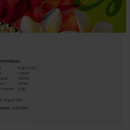
ctéristiques
l
Argent 925
re
Laque
ueur
18,5cm
eur
20mm
s moyen
9,4g
 :
Argent 925
rence :
A087580C