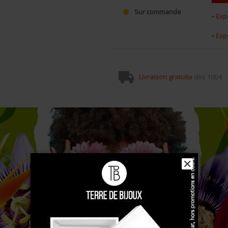
Sur commande
•
Exp
•
Exp
Livraison gratuite
dès 100 €
✕