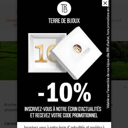
✕
Livraison gratuite
Écrin cadeau
Paiement sécurisé
dès 100 €
Description
Broche ronde en Argent massif inspirée de l'Art Basque. Bijoux
anciens basques.
Caractéristiques
Inscrivez-vous à notre écrin d'actualités et accédez à