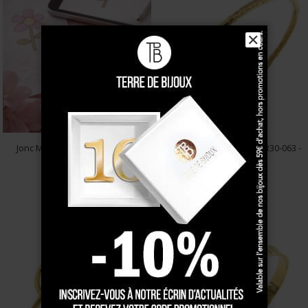
✕
Jonc Médaille Plaqué Or 3mm
Bracelet Plaqué Or Jonc FR30-063 -
Martelé
75 €
75 €