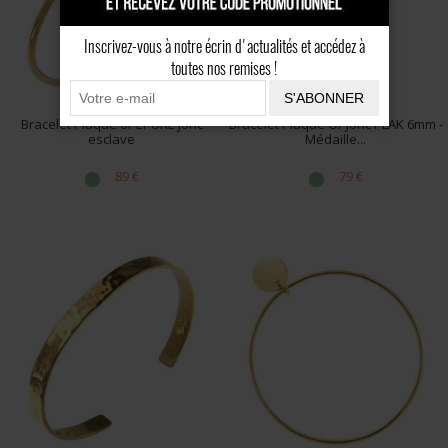
Inscrivez-vous à notre écrin d'actualités et accédez à
toutes nos remises !
S'ABONNER
Bracelet Plaqué or EPURE Jonc
Bracelet Plaqué Or Jonc PLAK 6mm -
esclave
Médaille...
89 €
79 €