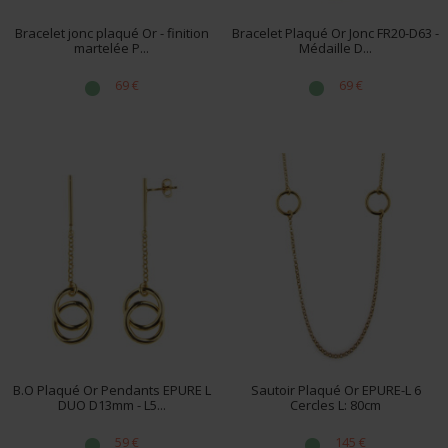
Bracelet jonc plaqué Or - finition
Bracelet Plaqué Or Jonc FR20-D63 -
martelée P...
Médaille D...
69 €
69 €
B.O Plaqué Or Pendants EPURE L
Sautoir Plaqué Or EPURE-L 6
DUO D13mm - L5...
Cercles L: 80cm
59 €
145 €