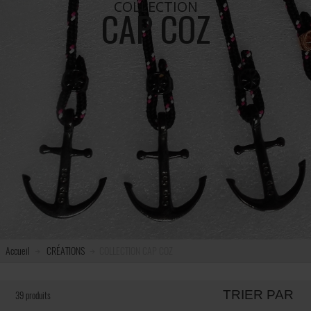
COLLECTION
CAP COZ
Accueil
CRÉATIONS
COLLECTION CAP COZ
TRIER PAR
39 produits