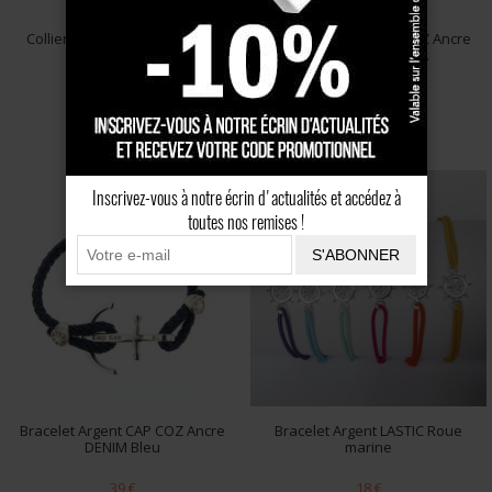
Collier Argent CAP COZ Ancre
Bracelet Argent CAP COZ Ancre
DENIM Bleu
Argent DENIM No...
39 €
50 €
Inscrivez-vous à notre écrin d'actualités et accédez à
toutes nos remises !
S'ABONNER
Bracelet Argent CAP COZ Ancre
Bracelet Argent LASTIC Roue
DENIM Bleu
marine
39 €
18 €