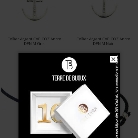
Collier Argent CAP COZ Ancre
Collier Argent CAP COZ Ancre
DENIM Gris
DENIM Noir
39 €
39 €
✕