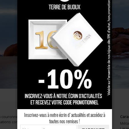
CONSEILS
AVIS CLIENTS
Inscrivez-vous à notre écrin d'actualités et accédez à
la couronne du duché de Bretagne. Largeur : 12mm Pour
Cara
toutes nos remises !
mations complémentaires". Un bijou original de la marque
Méta
Larg