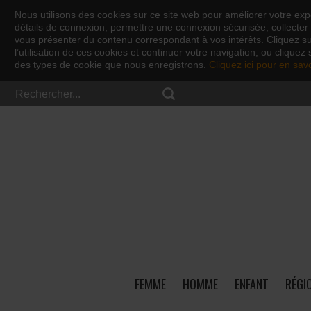
Nous utilisons des cookies sur ce site web pour améliorer votre expé
détails de connexion, permettre une connexion sécurisée, collecter d
vous présenter du contenu correspondant à vos intérêts. Cliquez s
l’utilisation de ces cookies et continuer votre navigation, ou cliquez 
des types de cookie que nous enregistrons.
Cliquez ici pour en sav
FEMME
HOMME
ENFANT
RÉGI