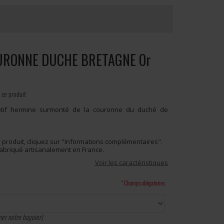
OURONNE DUCHE BRETAGNE Or
 ce produit
otif hermine surmonté de la couronne du duché de
 produit, cliquez sur "Informations complémentaires".
 fabriqué artisanalement en France.
Voir les caractéristiques
* Champs obligatoires
er notre baguier)