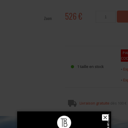
526 €
Zoom
PAU
COD
1 taille en stock
•
Ex
•
Ex
Livraison gratuite
dès 100 €
✕