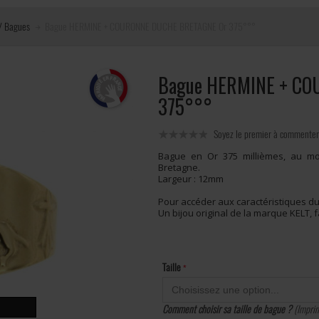
 / Bagues
Bague HERMINE + COURONNE DUCHE BRETAGNE Or 375°°°
Bague HERMINE + C
375°°°
Soyez le premier à commenter
Bague en Or 375 millièmes, au m
Bretagne.
Largeur : 12mm
Pour accéder aux caractéristiques du
Un bijou original de la marque KELT,
Taille
Comment choisir sa taille de bague ?
(Imprim