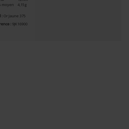
s moyen
4,15g
 :
Or Jaune 375
rence :
9JK16900