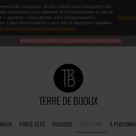
rience de navigation. Ils sont utilisés pour enregistrer vos
es statistiques pour optimiser les fonctionnalités du site et
ur « accepter » pour donner votre consentement à
Paramètr
sur « plus d’informations » pour voir la description détaillée
oir plus sur les paramètres des cookies.
♥ Frais de port OFFERTS en point relais dès 100€ d'achat
♥
ONAUX
PORTE-CLÉS
PASSIONS
CRÉATIONS
À PERSONNA