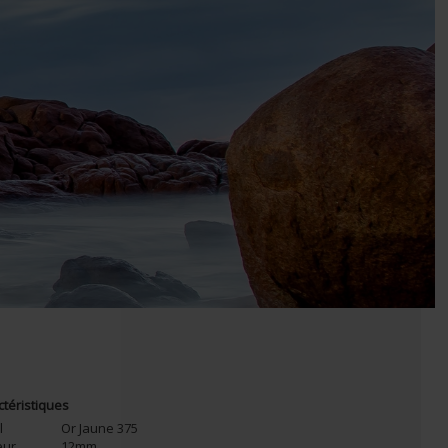
ctéristiques
l
Or Jaune 375
eur
12mm