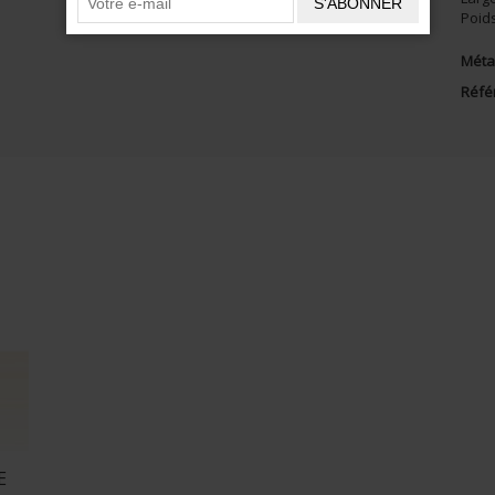
S'ABONNER
Poid
Métal
Réfé
E