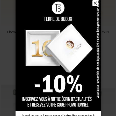
✕
Chevalière Or COEUR "Breiz
Chevalière Or OVALE HERMINE
Bepred" ...
BREIZ ATAO ...
459 €
635 €