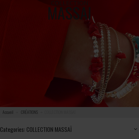
COLLECTION
MASSAI
Accueil
CRÉATIONS
COLLECTION MASSAÏ
Categories: COLLECTION MASSAÏ