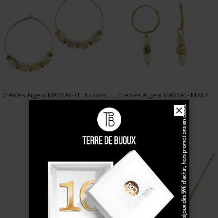
Créoles Argent MASSAI - FIL 4 cubes
Créoles Argent MASSAI - MINI 2
NACRE Bi...
cube NACRE, 1...
✕
75 €
39 €