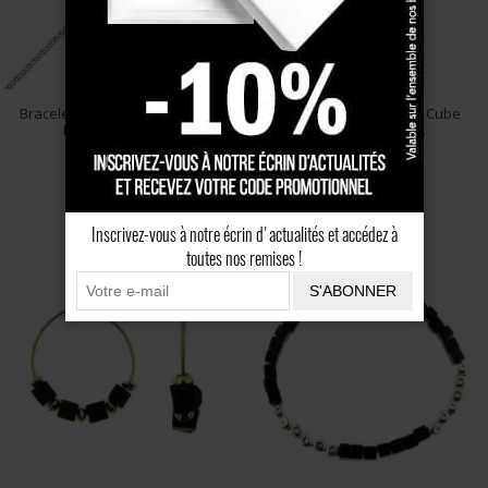
Bracelet Argent MASSAÏ 1 Cube
Collier Argent MASSAÏ 1 Cube
NACRE_2 Coupel...
NACRE_2 Coupell...
45 €
59 €
Inscrivez-vous à notre écrin d'actualités et accédez à
toutes nos remises !
S'ABONNER