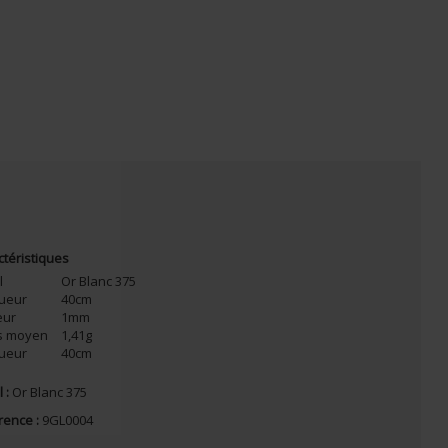
ctéristiques
l
Or Blanc 375
ueur
40cm
eur
1mm
s moyen
1,41g
ueur
40cm
 :
Or Blanc 375
rence :
9GL0004