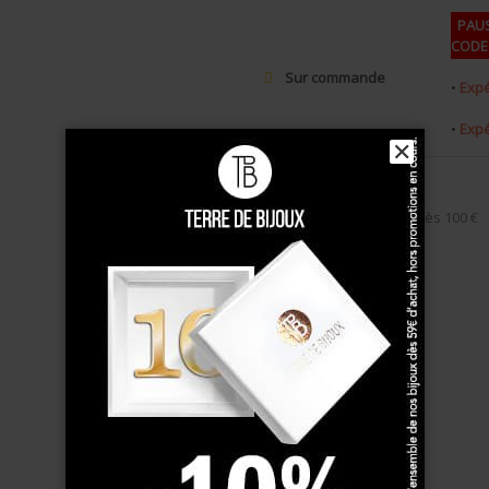
PAUS
CODE 
Sur commande
•
Expé
•
Expé
✕
Livraison gratuite
dès 100 €