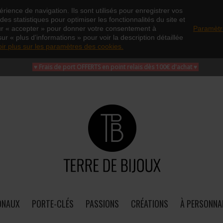
rience de navigation. Ils sont utilisés pour enregistrer vos
es statistiques pour optimiser les fonctionnalités du site et
ur « accepter » pour donner votre consentement à
Paramètr
sur « plus d’informations » pour voir la description détaillée
oir plus sur les paramètres des cookies.
♥ Frais de port OFFERTS en point relais dès 100€ d'achat
♥
ONAUX
PORTE-CLÉS
PASSIONS
CRÉATIONS
À PERSONNA