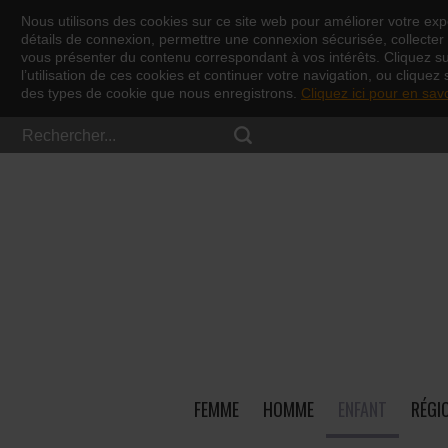
Nous utilisons des cookies sur ce site web pour améliorer votre expé
détails de connexion, permettre une connexion sécurisée, collecter d
vous présenter du contenu correspondant à vos intérêts. Cliquez s
l’utilisation de ces cookies et continuer votre navigation, ou cliquez 
des types de cookie que nous enregistrons.
Cliquez ici pour en sav
FEMME
HOMME
ENFANT
RÉGI