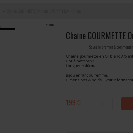
e
Chaine GOURMETTE Or blanc 375°°° 1 MM - 40cm
Zoom
Chaine GOURMETTE Or
Soyez le premier à commenter
Chaîne gourmette en Or blanc 375 mil
L'or à petit prix !
Longueur: 40cm.
Bijou enfant ou femme.
Dimensions & poids : (voir informati
199 €