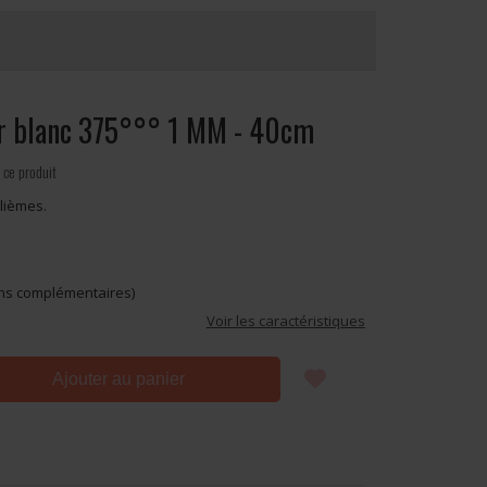
 blanc 375°°° 1 MM - 40cm
 ce produit
lièmes.
ons complémentaires)
Voir les caractéristiques
Ajouter au panier