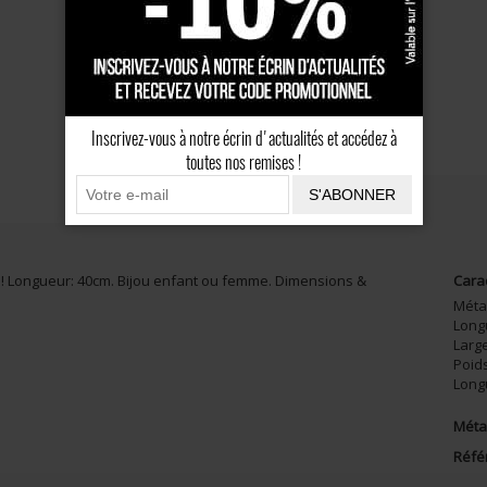
Inscrivez-vous à notre écrin d'actualités et accédez à
toutes nos remises !
S'ABONNER
CONSEILS
AVIS CLIENTS
ix ! Longueur: 40cm. Bijou enfant ou femme. Dimensions &
Cara
Méta
Long
Larg
Poid
Long
Métal
Réfé