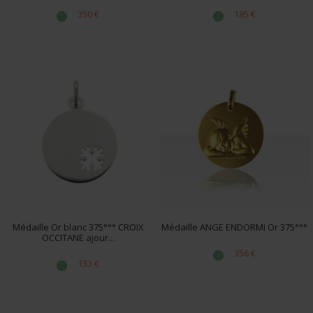
350 €
185 €
Médaille Or blanc 375°°° CROIX
Médaille ANGE ENDORMI Or 375°°°
OCCITANE ajour...
356 €
133 €