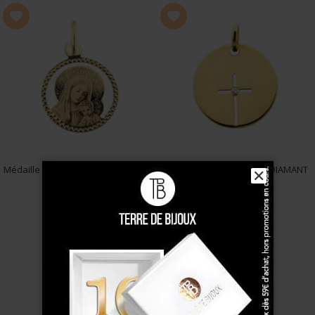
baptême
, afin de composer un ensemble religieux
cohérent et profondément symbolique.
Un cadeau de baptême spirituel et intemporel
Offrir une médaille religieuse de baptême, c’est
transmettre un bijou porteur de sens, destiné à
accompagner l’enfant tout au long de sa vie.
Associée à une
gourmette de baptême personnalisée
,
elle complète parfaitement une parure de bijoux de
baptême.
Médaille VIERGE A L'ENFANT gravée
Médaille CROIX AJOUREE DIAMANT
✕
Or 375
Or 375°°°
Pourquoi choisir une médaille religieuse chez Terre de
89 €
185 €
Bijoux ?
Médailles religieuses de baptême en or 18k ou 9k
Représentations traditionnelles : ange, vierge, Christ
Bijoux adaptés aux bébés et enfants
Cadeaux de baptême symboliques et spirituels