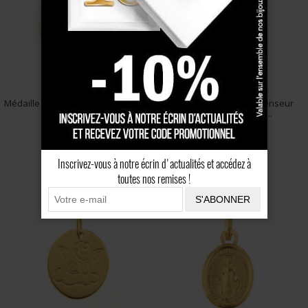
Possibilité d’association avec chaîne et croix
Un service client disponible par téléphone et pas e-mail
(pas de robot)
Médaille Ste Famille Jésus, Marie et
Médaille Ovale ANGE penseur
Joseph O...
entourage perlé O...
275 €
82 €
Inscrivez-vous à notre écrin d'actualités et accédez à
toutes nos remises !
S'ABONNER