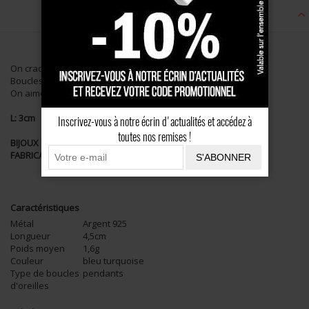
Description
On craque pour cette nouvelle collection!
Boucles d'oreilles en Argent et howlite turquoise.
On aime l'exotisme allié à l'élégance de ce modèle!
L: 3cm
Inscrivez-vous à notre écrin d'actualités et accédez à
toutes nos remises !
BIJOUX MASSAÏ, Collection ethnique-chic pour femme.
FABRICATION FRANCAISE
S'ABONNER
Caractéristiques
Métal
Argent 925
Longueur
4,5cm
Poids moyen
1,6g
Couleur
bleu turquoise
Type de boucles
pendants
d'oreilles