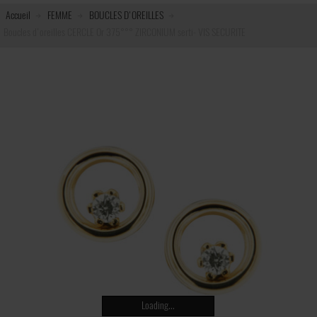
Accueil
FEMME
BOUCLES D'OREILLES
Boucles d'oreilles CERCLE Or 375°°° ZIRCONIUM serti- VIS SECURITE
Loading...