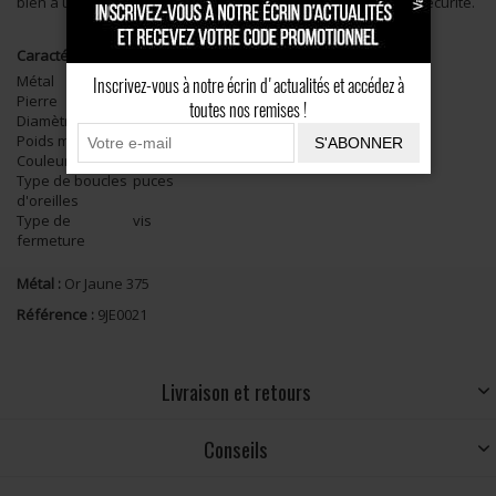
bien à une petite fille, une ado, ou une femme. Système vis sécurité.
Caractéristiques
Métal
Or Jaune 375
Inscrivez-vous à notre écrin d'actualités et accédez à
Pierre
Oxyde de zirconium
toutes nos remises !
Diamètre
4mm
Poids moyen
0,29g
S'ABONNER
Couleur
jaune
Type de boucles
puces
d'oreilles
Type de
vis
fermeture
Métal :
Or Jaune 375
Référence :
9JE0021
Livraison et retours
Conseils