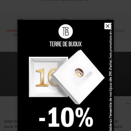
✕
Livraison gratuite
Écrin cadeau
Paiement sécurisé
dès 100 €
Description
Jolies boucles d'oreilles cercle et Oxyde délicatement serti sur la
puce. On aime sa sobriété mèlée d'originalité qui conviendra aussi