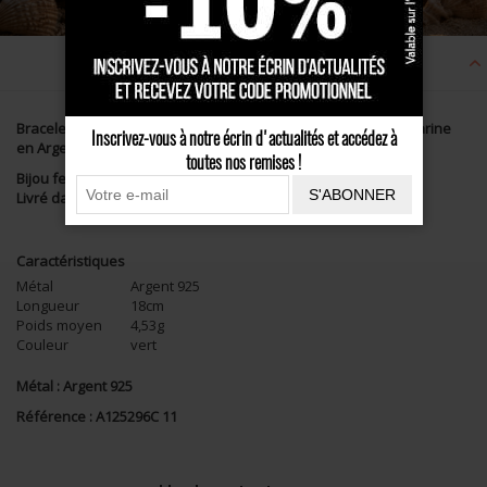
Description
Bracelet cordon vert anis agrémenté d'une superbe maille marine
Inscrivez-vous à notre écrin d'actualités et accédez à
en Argent massif.
toutes nos remises !
Bijou femme réalisé à la main dans nos ateliers, en France.
S'ABONNER
Livré dans un bel écrin cadeau avec certificat de garantie.
Caractéristiques
Métal
Argent 925
Longueur
18cm
Poids moyen
4,53g
Couleur
vert
Métal :
Argent 925
Référence :
A125296C 11