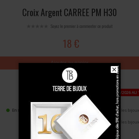
Croix Argent CARREE PM H30
Soyez le premier à commenter ce produit
18 €
Ajouter au panier
✕
PAUSE ESTIVALE : FERMETURE DU 24/07/2026 AU 
DE -10 % DÈS 49 €, CODE : ÉTÉ10
•
Expédition à partir du 17/08/2026
pour les bijoux 
En stock
•
Expédition à partir du 27/08/2026
pour les bijou
commande (pastille jaune),