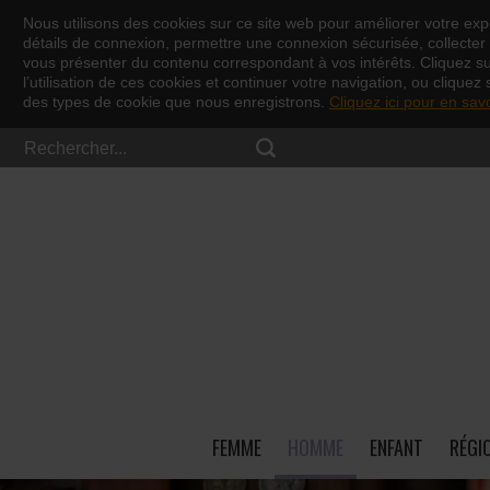
Nous utilisons des cookies sur ce site web pour améliorer votre expé
détails de connexion, permettre une connexion sécurisée, collecter d
vous présenter du contenu correspondant à vos intérêts. Cliquez s
l’utilisation de ces cookies et continuer votre navigation, ou cliquez 
des types de cookie que nous enregistrons.
Cliquez ici pour en sav
FEMME
HOMME
ENFANT
RÉGI