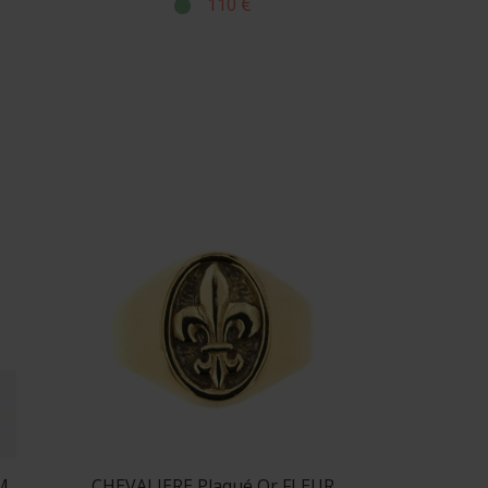
110 €
ortent une touche plus précieuse. Elles
 ou à un bijou destiné à traverser le
sible et raffinée.
hevalière masculine se décline dans de
 de la chevalière classique, tandis que
vec une gravure d’initiales, d’une date,
s
bijoux personnalisables pour homme
,
M
CHEVALIERE Plaqué Or FLEUR