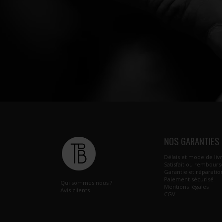
NOS GARANTIES
Délais et mode de liv
Satisfait ou rembours
Garantie et réparatio
Paiement sécurisé
Qui sommes nous ?
Mentions légales
Avis clients
CGV