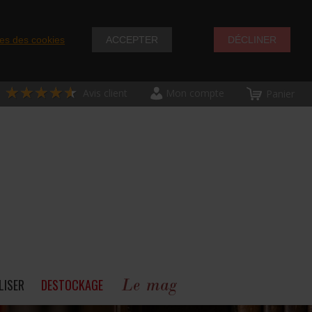
es des cookies
ACCEPTER
DÉCLINER
★★★★★
★★★★★
Avis client
Mon compte
Panier
Le mag
LISER
DESTOCKAGE