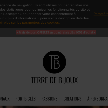
rience de navigation. Ils sont utilisés pour enregistrer vos
es statistiques pour optimiser les fonctionnalités du site et
ur « accepter » pour donner votre consentement à
Paramètr
sur « plus d’informations » pour voir la description détaillée
oir plus sur les paramètres des cookies.
♥ Frais de port OFFERTS en point relais dès 100€ d'achat
♥
ONAUX
PORTE-CLÉS
PASSIONS
CRÉATIONS
À PERSONNA