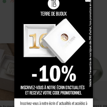
79 €
149 €
es homme en or
, en or jaune, or blanc ou or 9 carats, app
arfaitement à un cadeau marquant, à une bague de famille
ué or
offre quant à lui une belle alternative lumineuse, acces
sique, moderne ou personnalisée
, rectangulaire, lisse, gravée ou ornée d’un motif, la c
es. Certaines créations reprennent les codes traditionnels
ent des lignes plus modernes et minimalistes.
 unique, optez pour une
chevalière homme personnalisée
a
 ou d’un message. Vous pouvez également découvrir no
offrir un bijou chargé de sens.
Inscrivez-vous à notre écrin d'actualités et accédez à
homme pour affirmer son style
re Argent CARREE GM
Chevalière Argent CARREE P