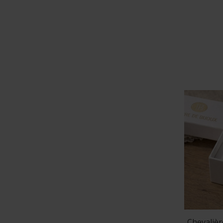
Les
chevalièr
conviennent p
temps. Le
plaq
Chevalière clas
Carrée, ovale
nombreux styl
d’autres adopt
Pour un bijou
d’un symbole
parfaits pour 
Une chevalière 
Chevaliè