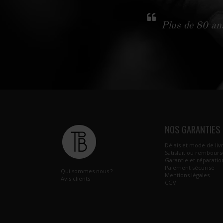
Plus de 80 ans
NOS GARANTIES
Délais et mode de liv
Satisfait ou rembours
Garantie et réparatio
Paiement sécurisé
Qui sommes nous ?
Mentions légales
Avis clients
CGV