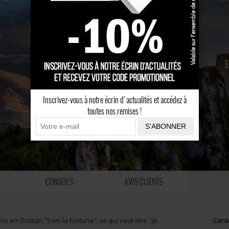
Inscrivez-vous à notre écrin d'actualités et accédez à
toutes nos remises !
S'ABONNER
CONSEILS
AVIS CLIENTS
ons en Occitan "Som la Fortuna", ce qui veut dire "je
Cara