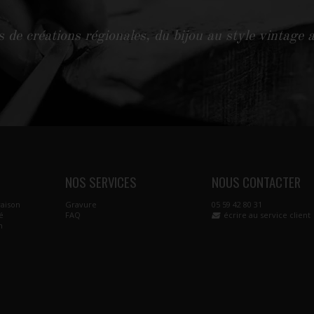
 de créations régionales, du bijou au style vintage a
NOS SERVICES
NOUS CONTACTER
raison
Gravure
05 59 42 80 31
é
FAQ
écrire au service client
n