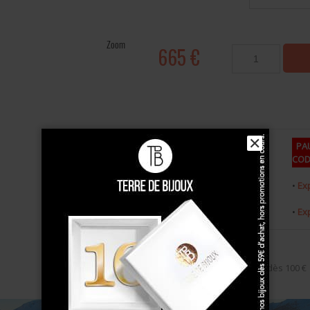
Zoom
665 €
✕
PAU
CODE
Sur commande
•
Exp
•
Exp
Livraison gratuite
dès 100 €