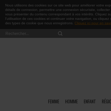
Nous utilisons des cookies sur ce site web pour améliorer votre expé
détails de connexion, permettre une connexion sécurisée, collecter d
vous présenter du contenu correspondant à vos intérêts. Cliquez s
l’utilisation de ces cookies et continuer votre navigation, ou cliquez 
des types de cookie que nous enregistrons.
Cliquez ici pour en sav
FEMME
HOMME
ENFANT
RÉGI