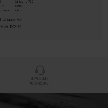
l
Or Jaune 750
eur
4mm
s moyen
2,65g
 :
Or Jaune 750
rence :
J005430
SERVICE CLIENT
05 59 42 80 31