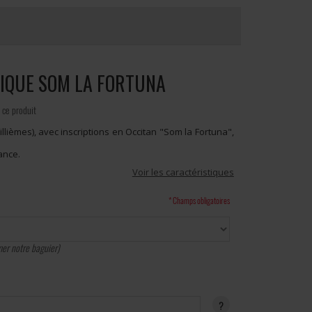
SSIQUE SOM LA FORTUNA
 ce produit
illièmes), avec inscriptions en Occitan "Som la Fortuna",
ance.
Voir les caractéristiques
* Champs obligatoires
er notre baguier)
?