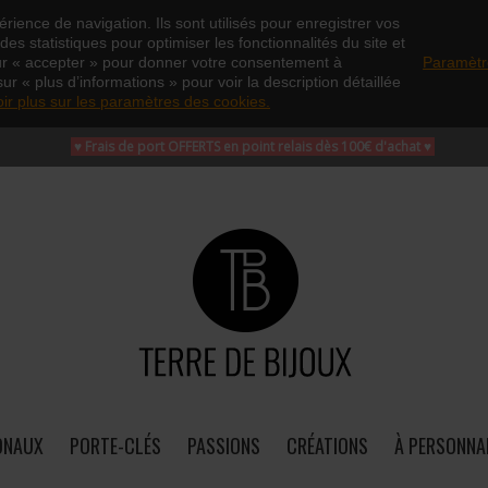
rience de navigation. Ils sont utilisés pour enregistrer vos
es statistiques pour optimiser les fonctionnalités du site et
ur « accepter » pour donner votre consentement à
Paramètr
sur « plus d’informations » pour voir la description détaillée
oir plus sur les paramètres des cookies.
♥ Frais de port OFFERTS en point relais dès 100€ d'achat
♥
ONAUX
PORTE-CLÉS
PASSIONS
CRÉATIONS
À PERSONNA