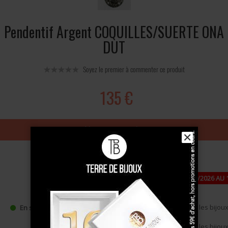
Pendentif Argent COQUILLES/SUERTE ONA
DUT
Soyez le premier à commenter ce produit
135 €
Ajouter au panier
✕
PAUSE ESTIVALE : FERMETURE DU 24/07/2026 AU 
DE -10 % DÈS 49 €, CODE : ÉTÉ10
•
Expédition à partir du 17/08/2026
pour les bijoux 
En stock
•
Expédition à partir du 27/08/2026
pour les bijou