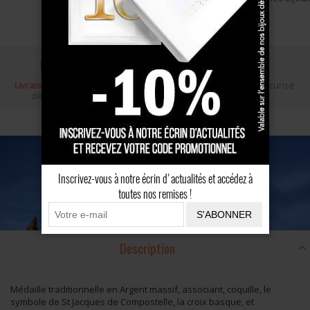
commande (pastille jaune),
Livraison gratuite
Écrin cadeau
Paiement sécurisé
dès 100 €
Inscrivez-vous à notre écrin d'actualités et accédez à
toutes nos remises !
S'ABONNER
Description
Médaille traditionnelle en Argent massif, associant, coquille, le
symbole de St Jacques de Compostelle, la croix basque, et