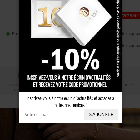
PAUSE ESTIVALE : FERMETURE DU 24/07/2026 AU 
DE -10 % DÈS 49 €, CODE : ÉTÉ10
•
Expédition à partir du 17/08/2026
pour les bijoux 
En stock
•
Expédition à partir du 27/08/2026
pour les bijou
commande (pastille jaune),
Livraison gratuite
Écrin cadeau
Paiement sécurisé
dès 100 €
Inscrivez-vous à notre écrin d'actualités et accédez à
toutes nos remises !
S'ABONNER