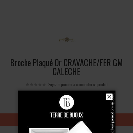
Broche Plaqué Or CRAVACHE/FER GM
CALECHE
Soyez le premier à commenter ce produit
✕
79 €
Ajouter au panier