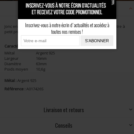
Description
Inscrivez-vous à notre écrin d'actualités et accédez à
Jonc en Argent massif, motif tête de cheval. Un bracelet équestre à
toutes nos remises !
petit prix, fabriqué en France artisanalement.
S'ABONNER
Caractéristiques
Métal
Argent 925
Largeur
16mm
Diamètre
63mm
Poids moyen
10,6g
Métal :
Argent 925
Référence :
A017426S
Livraison et retours
Conseils