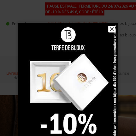
PAUSE ESTIVALE : FERMETURE DU 24/07/2026 AU 
DE -10 % DÈS 49 €, CODE : ÉTÉ10
•
Expédition à partir du 17/08/2026
pour les bijoux 
En stock
✕
•
Expédition à partir du 27/08/2026
pour les bijou
commande (pastille jaune),
Livraison gratuite
Écrin cadeau
Paiement sécurisé
dès 100 €