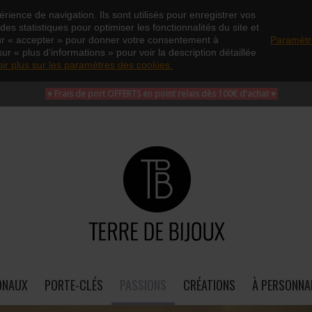
rience de navigation. Ils sont utilisés pour enregistrer vos
es statistiques pour optimiser les fonctionnalités du site et
ur « accepter » pour donner votre consentement à
Paramètr
sur « plus d’informations » pour voir la description détaillée
oir plus sur les paramètres des cookies.
♥ Frais de port OFFERTS en point relais dès 100€ d'achat
♥
ONAUX
PORTE-CLÉS
PASSIONS
CRÉATIONS
À PERSONNA