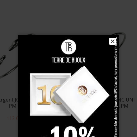
✕
 Argent JONC CANARD
Bracelet Argent JONC UNI
PM
TETES CAN AFFR PM
113 €
124 €