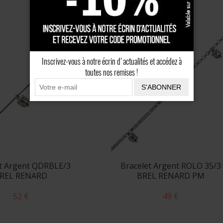
Inscrivez-vous à notre écrin d'actualités et accédez à
toutes nos remises !
S'ABONNER
et Argent QDRBLE/3
Bracelet Argent ROLO 35/3
REL RENARD
BREL RENARD PM
52 €
49 €