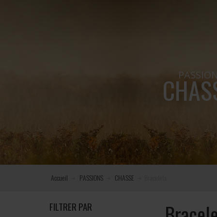
PASSIO
CHAS
Accueil
PASSIONS
CHASSE
Bracelets
FILTRER PAR
Bracele