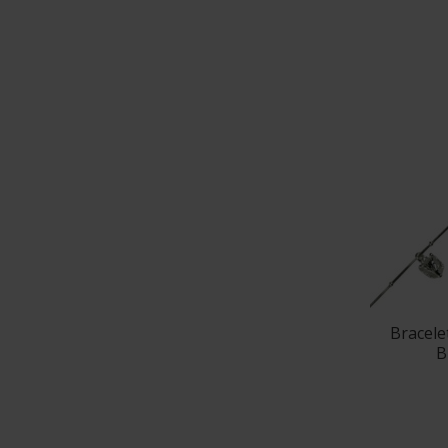
Bracel
B