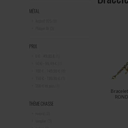
MÉTAL
Argent 925
(9)
Plaqué Or
(3)
PRIX
0 €
-
49,99 €
(1)
50 €
-
99,99 €
(1)
100 €
-
149,99 €
(8)
150 €
-
199,99 €
(1)
200 €
et plus
(1)
Bracele
ROND
THÈME CHASSE
renard
(2)
sanglier
(3)