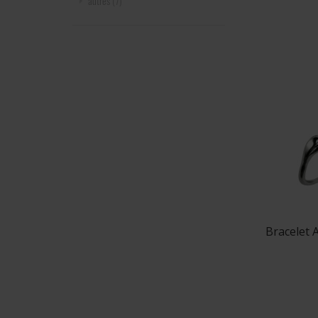
autres
(7)
Bracelet