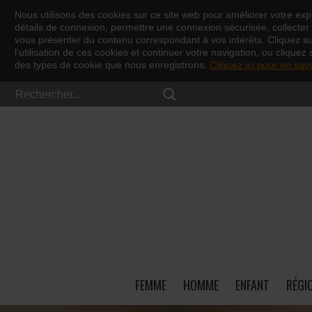
Nous utilisons des cookies sur ce site web pour améliorer votre expé
détails de connexion, permettre une connexion sécurisée, collecter d
vous présenter du contenu correspondant à vos intérêts. Cliquez s
l’utilisation de ces cookies et continuer votre navigation, ou cliquez 
des types de cookie que nous enregistrons.
Cliquez ici pour en sav
FEMME
HOMME
ENFANT
RÉGI