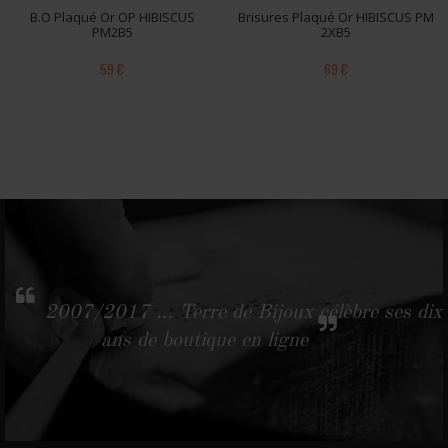
B.O Plaqué Or OP HIBISCUS
Brisures Plaqué Or HIBISCUS PM
PM2B5
2XB5
59 €
69 €
2007/2017 … Terre de Bijoux célèbre ses dix
ans de boutique en ligne