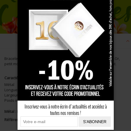
Description
Bracelet composé de trois hibiscus et chaine forçat en Plaqué Or,
petit modèle. Bijou antillais fabriqué en France, artisanalement.
Caractéristiques
Métal
Plaqué Or
Longueur
18cm
Largeur
8mm
Poids moyen
0g
Inscrivez-vous à notre écrin d'actualités et accédez à
Métal :
Plaqué Or
toutes nos remises !
Référence :
P087020C
S'ABONNER