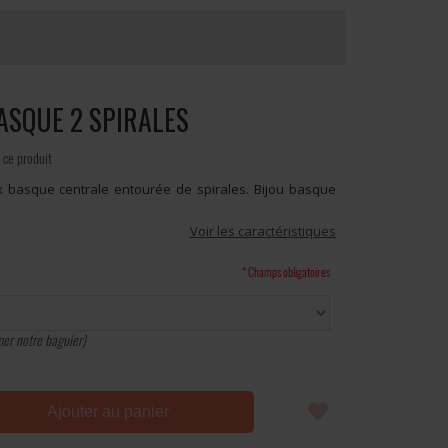
ASQUE 2 SPIRALES
 ce produit
x basque centrale entourée de spirales. Bijou basque
Voir les caractéristiques
* Champs obligatoires
er notre baguier)
Ajouter au panier