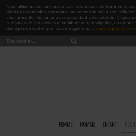
Nous utilisons des cookies sur ce site web pour améliorer votre expé
détails de connexion, permettre une connexion sécurisée, collecter d
vous présenter du contenu correspondant à vos intérêts. Cliquez s
l’utilisation de ces cookies et continuer votre navigation, ou cliquez 
des types de cookie que nous enregistrons.
Cliquez ici pour en sav
FEMME
HOMME
ENFANT
RÉGI