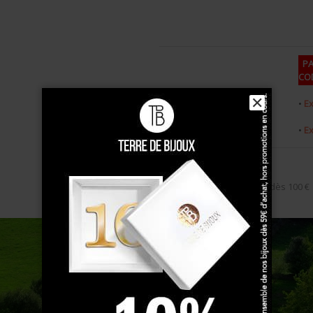
PA
COD
2 tailes en stock
✕
•
Ex
•
Ex
Livraison gratuite
dès 100 €