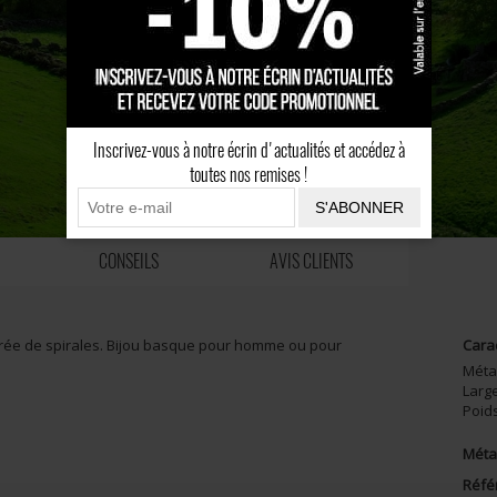
Inscrivez-vous à notre écrin d'actualités et accédez à
toutes nos remises !
S'ABONNER
CONSEILS
AVIS CLIENTS
urée de spirales. Bijou basque pour homme ou pour
Cara
Méta
Larg
Poid
Métal
Réfé