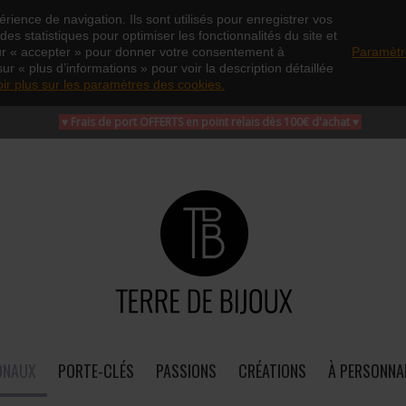
rience de navigation. Ils sont utilisés pour enregistrer vos
es statistiques pour optimiser les fonctionnalités du site et
ur « accepter » pour donner votre consentement à
Paramètr
sur « plus d’informations » pour voir la description détaillée
oir plus sur les paramètres des cookies.
♥ Frais de port OFFERTS en point relais dès 100€ d'achat
♥
ONAUX
PORTE-CLÉS
PASSIONS
CRÉATIONS
À PERSONNA