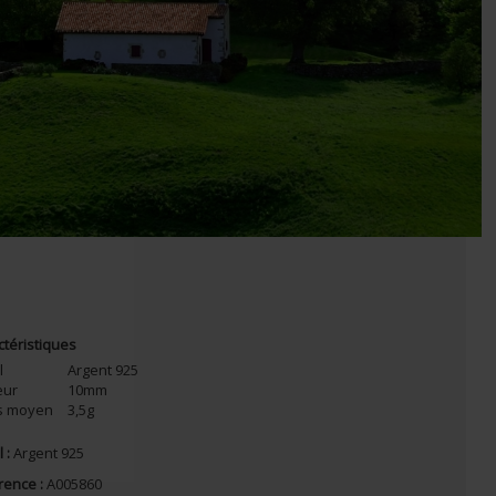
ctéristiques
l
Argent 925
eur
10mm
s moyen
3,5g
 :
Argent 925
rence :
A005860