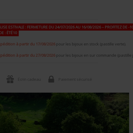
USE ESTIVALE : FERMETURE DU 24/07/2026 AU 16/08/2026 – PROFITEZ DE -10
E : ÉTÉ10
pédition à partir du 17/08/2026
pour les bijoux en stock (pastille verte).
pédition à partir du 27/08/2026
pour les bijoux en sur commande (pastille 
Écrin cadeau
Paiement sécurisé