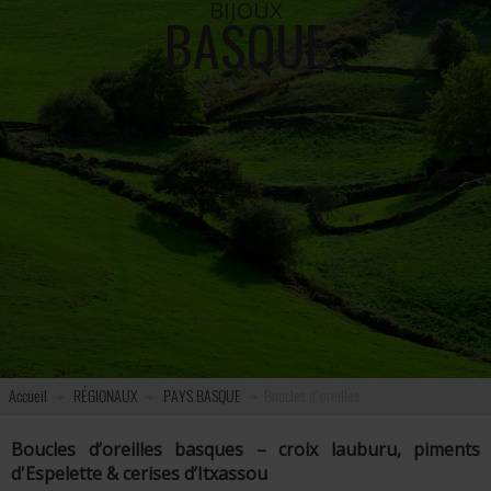
BIJOUX
BASQUE
Accueil
RÉGIONAUX
PAYS BASQUE
Boucles d'oreilles
Boucles d’oreilles basques – croix lauburu, piments
d'Espelette & cerises d’Itxassou