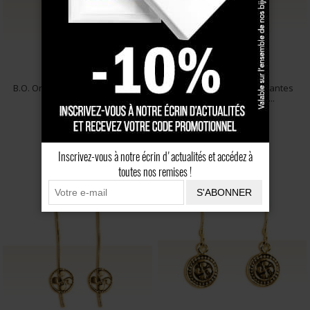
B.O. Or Pendants TIGE CB M1 ...
Boucles d'oreilles Pendantes
CROIX BASQUE OR ...
450 €
379 €
Inscrivez-vous à notre écrin d'actualités et accédez à
toutes nos remises !
S'ABONNER