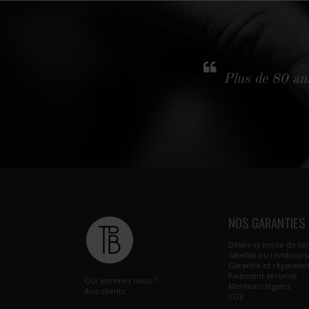
Plus de 80 ans
NOS GARANTIES
Délais et mode de liv
Satisfait ou rembours
Garantie et réparatio
Paiement sécurisé
Qui sommes nous ?
Mentions légales
Avis clients
CGV