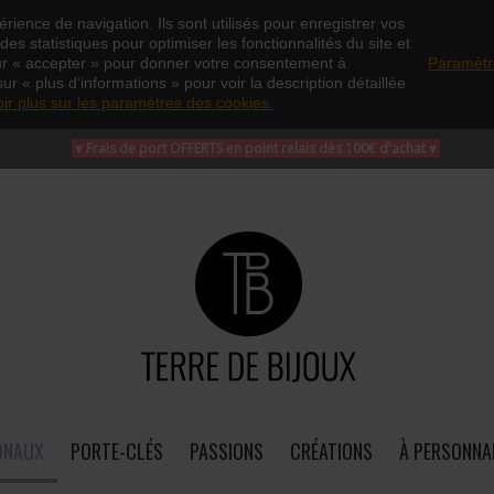
rience de navigation. Ils sont utilisés pour enregistrer vos
es statistiques pour optimiser les fonctionnalités du site et
ur « accepter » pour donner votre consentement à
Paramètr
sur « plus d’informations » pour voir la description détaillée
oir plus sur les paramètres des cookies.
♥ Frais de port OFFERTS en point relais dès 100€ d'achat
♥
ONAUX
PORTE-CLÉS
PASSIONS
CRÉATIONS
À PERSONNA