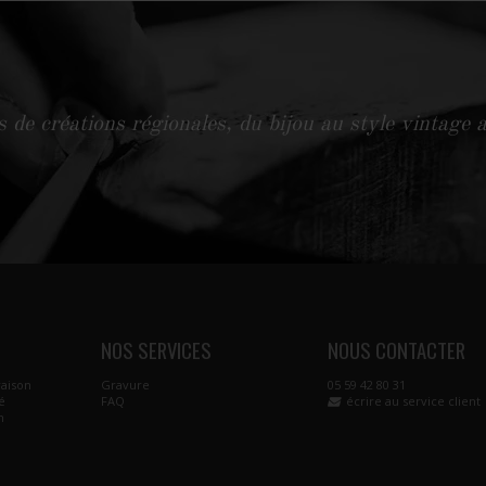
 de créations régionales, du bijou au style vintage a
NOS SERVICES
NOUS CONTACTER
raison
Gravure
05 59 42 80 31
é
FAQ
écrire au service client
n