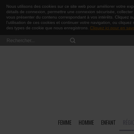
Nous utilisons des cookies sur ce site web pour améliorer votre expé
détails de connexion, permettre une connexion sécurisée, collecter d
vous présenter du contenu correspondant à vos intérêts. Cliquez s
l’utilisation de ces cookies et continuer votre navigation, ou cliquez 
des types de cookie que nous enregistrons.
Cliquez ici pour en sav
FEMME
HOMME
ENFANT
RÉGI