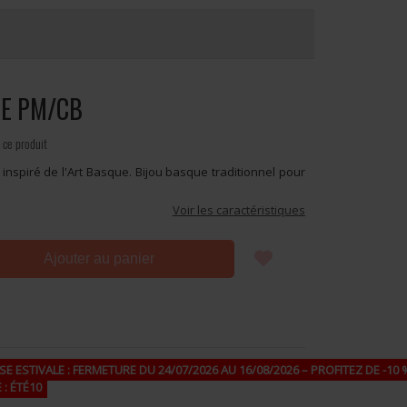
LLE PM/CB
 ce produit
inspiré de l'Art Basque. Bijou basque traditionnel pour
Voir les caractéristiques
Ajouter au panier
E ESTIVALE : FERMETURE DU 24/07/2026 AU 16/08/2026 – PROFITEZ DE -10 %
 : ÉTÉ10