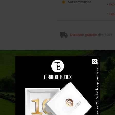
Sur commande
•
Exp
•
Exp
Livraison gratuite
dès 100 €
✕