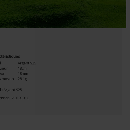
ctéristiques
l
Argent 925
ueur
18cm
eur
18mm
s moyen
28,1g
 :
Argent 925
rence :
A019301C