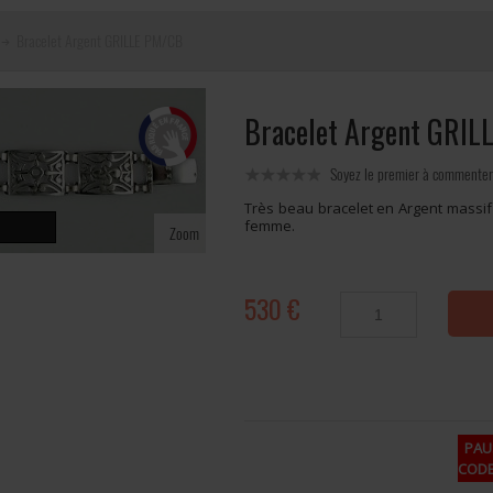
Bracelet Argent GRILLE PM/CB
Bracelet Argent GRI
Soyez le premier à commenter
Très beau bracelet en Argent massif 
femme.
Zoom
530 €
PAUS
CODE