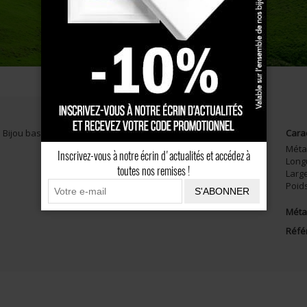
CONSEILS
AVIS CLIENTS
. Bijou basque traditionnel pour femme.
Cara
Méta
Inscrivez-vous à notre écrin d'actualités et accédez à
Long
toutes nos remises !
Larg
Poid
S'ABONNER
Métal
Réfé