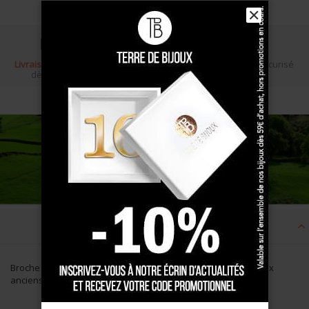
✕
Livraison gratuite
Écrin cadeau
Paiement sécurisé
dès 100 €
Description
Broche en Argent massif 5 boules entourage pyramides. Bijoux
anciens basques.