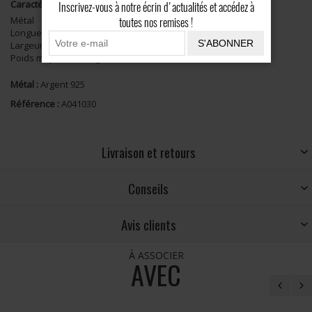
Caractéristiques
Inscrivez-vous à notre écrin d'actualités et accédez à
Métal
Argent 925
toutes nos remises !
Longueur
55mm
S'ABONNER
Largeur
18mm
Poids moyen
8,9g
Métal :
Argent 925
Référence :
A041030
Livraison et retours
Conseils
Avis clients
À ASSOCIER
AVEC