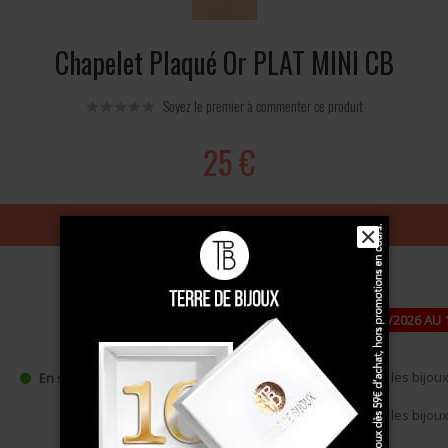
Chapelet Plaqué Or PLAT MINI CB
Soyez le premier à commenter ce produit
25 €
Ajouter au panier
✕
PAUSE ESTIVALE : FERMETURE DU 24/07/2026 AU 
DE -10 % DÈS 49 €, CODE : ÉTÉ10
•
Expédition à partir du 17/08/2026
pour les bijoux 
En stock
•
Expédition à partir du 27/08/2026
pour les bijou
commande (pastille jaune),