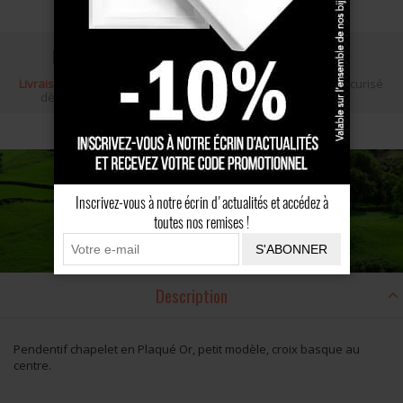
Livraison gratuite
Écrin cadeau
Paiement sécurisé
dès 100 €
Inscrivez-vous à notre écrin d'actualités et accédez à
toutes nos remises !
S'ABONNER
Description
Pendentif chapelet en Plaqué Or, petit modèle, croix basque au
centre.