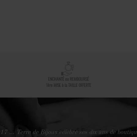
ENCHANTÉ ou REMBOURSÉ
1ère MISE à la TAILLE OFFERTE
 … Terre de Bijoux célèbre ses dix ans de boutiqu