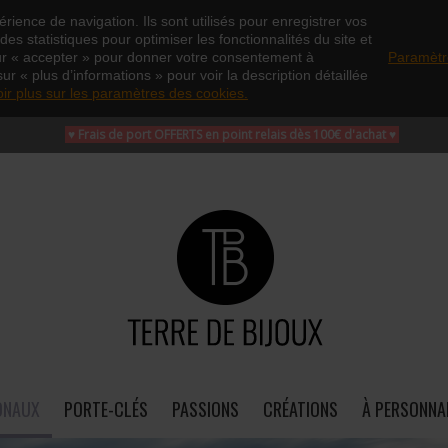
rience de navigation. Ils sont utilisés pour enregistrer vos
es statistiques pour optimiser les fonctionnalités du site et
ur « accepter » pour donner votre consentement à
Paramètr
sur « plus d’informations » pour voir la description détaillée
oir plus sur les paramètres des cookies.
♥ Frais de port OFFERTS en point relais dès 100€ d'achat
♥
ONAUX
PORTE-CLÉS
PASSIONS
CRÉATIONS
À PERSONNA