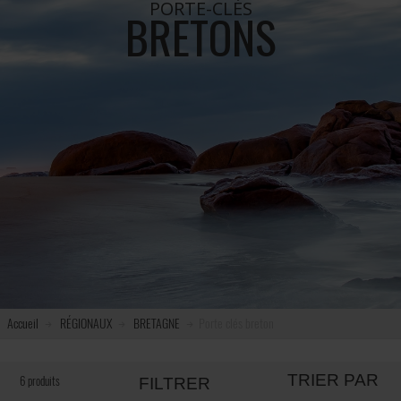
PORTE-CLÉS
BRETONS
Accueil
RÉGIONAUX
BRETAGNE
Porte clés breton
TRIER PAR
6 produits
FILTRER