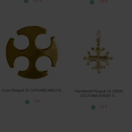
133 €
116 €
Notre collection de
pendentifs occitans en argent massif
et plaqué or
rassemble des bijoux inspirés de ces
symboles du Sud. Ces pendentifs peuvent être portés
comme un signe d’attachement à l’Occitanie, comme
hommage aux traditions du Languedoc ou simplement
pour leur esthétique forte et intemporelle.
Portée sur une chaîne fine, la croix occitane ou la croix
cathare devient un
bijou régional élégant
, apprécié
autant par les amoureux de l’Occitanie que par les
passionnés de symboles historiques.
Ces pendentifs peuvent être associés à nos
bijoux
occitans
, à nos
colliers femme
et
homme
ou à l’ensemble
de notre collection de
bijoux régionaux
, pour découvrir
Croix Plaqué Or CATHARE MM 210 ...
Pendentif Plaqué Or CROIX
d’autres créations inspirées des symboles et traditions
OCCITANE EVIDEE 3 ...
du Sud.
39 €
25 €