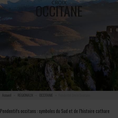
CROIX
OCCITANE
Accueil
RÉGIONAUX
OCCITANIE
Pendentif Croix Occitane
Pendentifs occitans : symboles du Sud et de l’histoire cathare