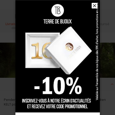
✕
Livraison gratuite
Écrin cadeau
Paiement sécurisé
dès 100 €
Description
Pendentif fleur de lys en Plaqué Or, petit modèle. Bijoux vendéen
KELT pour enfant.