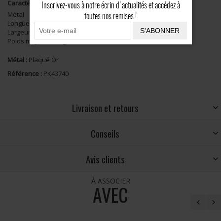
Caractéristiques
Inscrivez-vous à notre écrin d'actualités et accédez à
Métal
Plaqué Or
toutes nos remises !
Longueur
14mm
S'ABONNER
Largeur
12mm
Poids moyen
0g
Métal :
Plaqué Or
Référence :
PK43740
Livraison et retours
Conseils
Avis clients
À ASSOCIER
AVEC