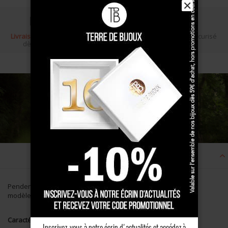
✕
Livraison gratuite
Écrin cadeau
Paiement sécurisé
dès 100 €
Description
Pendentif cœur vendéen en Argent massif patiné, très grand
modèle. Bijoux vendéen KELT pour homme ou femme.
Caractéristiques
Inscrivez-vous à notre écrin d'actualités et accédez à