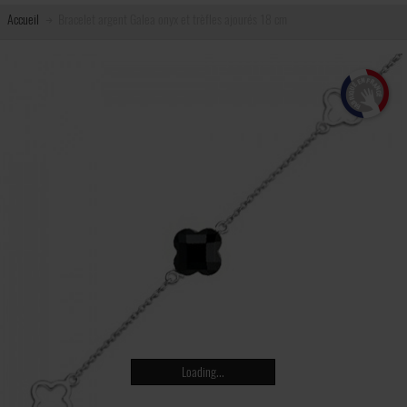
Accueil
Bracelet argent Galea onyx et trèfles ajourés 18 cm
Loading...