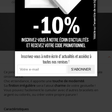
dès 100 €
Description
Inscrivez-vous à notre écrin d'actualités et accédez à
toutes nos remises !
S'ABONNER
Ce jonc martelé en
Argent Massif
habillera votre poignet en toute
circonstance.
Chic et tendance, il apporte une
touche de modernité
.
Sa
finition irrégulière
sera l'atout
charme
de votre gestuelle !
Vous pouvez facilement le cumuler avec d'autres bracelets en
argent ou colorés, ou créer votre propre parure !
Caractéristiques