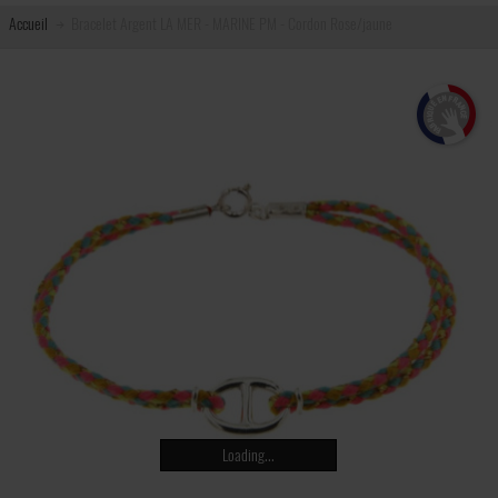
Accueil
Bracelet Argent LA MER - MARINE PM - Cordon Rose/jaune
Loading...