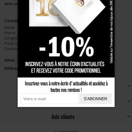
avec un
zeste d’originalité
Caractéristiques
Métal
Argent 925
Pierre
Turquoise
Longueur
20cm
Poids moyen
4,1g
Couleur
bleu turquoise
Métal :
Argent 925
Référence :
A139101C
Inscrivez-vous à notre écrin d'actualités et accédez à
Livraison et retours
toutes nos remises !
S'ABONNER
Conseils
Avis clients