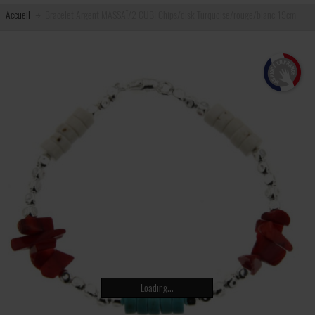
Accueil
Bracelet Argent MASSAÏ/2 CUBI Chips/disk Turquoise/rouge/blanc 19cm
Loading...