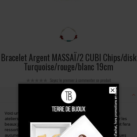
Bracelet Argent MASSAÏ/2 CUBI Chips/disk
Turquoise/rouge/blanc 19cm
Soyez le premier à commenter ce produit
✕
Description
Voici un bracelet en argent 925°°°
fabriqué à la main
dans nos
ateliers. Il est haut en couleurs et sera votre meilleur allié pour les
beaux jours à venir. Ce bijou femme
égayera votre gestuelle
et fera
ressortir votre joli teint estival.
Pétillant et coloré
, il ne laissera
aucune femme indifférente et il accompagnera toutes vos tenues