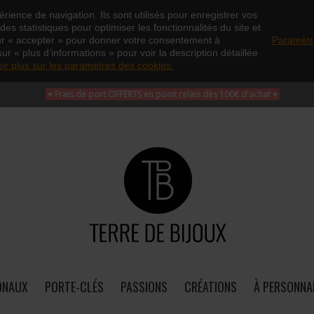
rience de navigation. Ils sont utilisés pour enregistrer vos
es statistiques pour optimiser les fonctionnalités du site et
ur « accepter » pour donner votre consentement à
Paramètr
sur « plus d’informations » pour voir la description détaillée
oir plus sur les paramètres des cookies.
♥ Frais de port OFFERTS en point relais dès 100€ d'achat
♥
ONAUX
PORTE-CLÉS
PASSIONS
CRÉATIONS
À PERSONNA