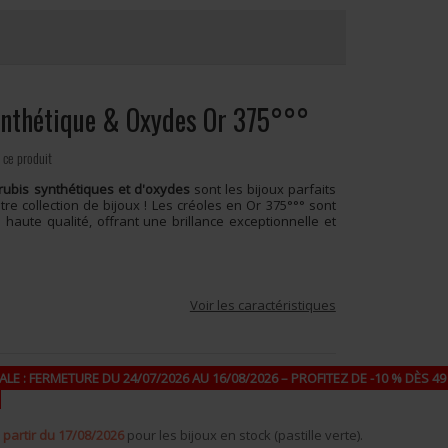
ynthétique & Oxydes Or 375°°°
 ce produit
rubis synthétiques et d'oxydes
sont les bijoux parfaits
re collection de bijoux !
Les créoles en Or 375°°° sont
haute qualité, offrant une brillance exceptionnelle et
Voir les caractéristiques
LE : FERMETURE DU 24/07/2026 AU 16/08/2026 – PROFITEZ DE -10 % DÈS 49 
 partir du 17/08/2026
pour les bijoux en stock (pastille verte).