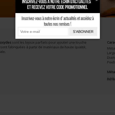
Inscrivez-vous à notre écrin d'actualités et accédez à
CONSEILS
AVIS CLIENTS
toutes nos remises !
S'ABONNER
'oxydes
sont les bijoux parfaits pour ajouter une touche
Cara
 sont fabriquées à partir de matériaux de haute qualité,
Méta
ale.
Larg
Diam
Poid
Métal
Réfé