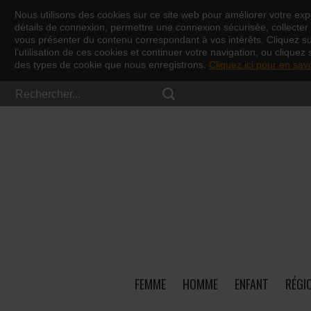
Nous utilisons des cookies sur ce site web pour améliorer votre expé
détails de connexion, permettre une connexion sécurisée, collecter d
vous présenter du contenu correspondant à vos intérêts. Cliquez s
l’utilisation de ces cookies et continuer votre navigation, ou cliquez 
des types de cookie que nous enregistrons.
Cliquez ici pour en sav
FEMME
HOMME
ENFANT
RÉGI