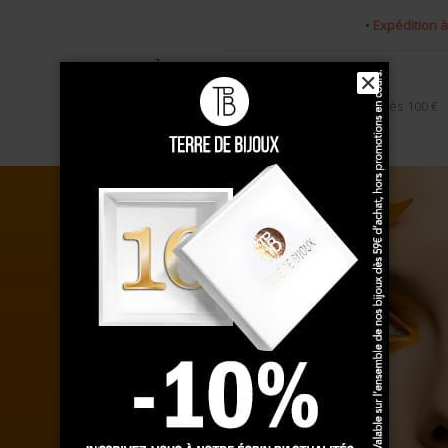
•
Expédition à
Zoom
✕
Livraison gratuite
dès 100 €