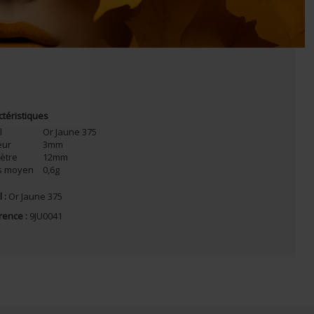
ctéristiques
l
Or Jaune 375
eur
3mm
ètre
12mm
s moyen
0,6g
 :
Or Jaune 375
rence :
9JU0041