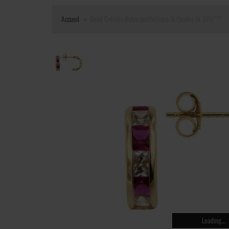
Accueil
Demi Créoles Rubis synthétique & Oxydes Or 375°°°
Loading...