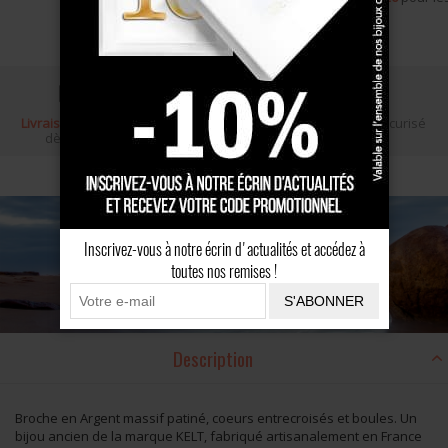
commande (pastille jaune),
Livraison gratuite
Écrin cadeau
Paiement sécurisé
dès 100 €
Inscrivez-vous à notre écrin d'actualités et accédez à
toutes nos remises !
S'ABONNER
Description
Broche en Argent massif patiné, coeurs entrecroisés et boules. Un
bijou ancien de la marque KELT, fabriqué artisanalement en France