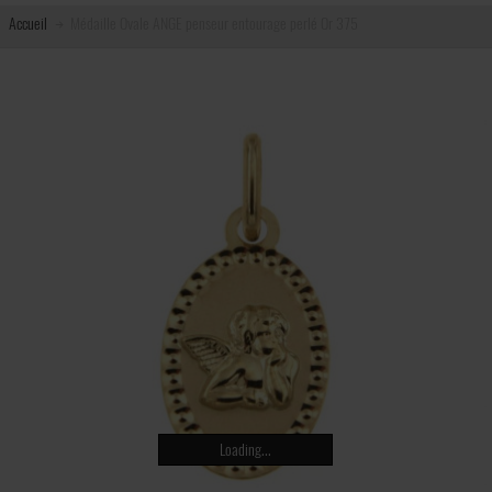
Accueil
Médaille Ovale ANGE penseur entourage perlé Or 375
Loading...