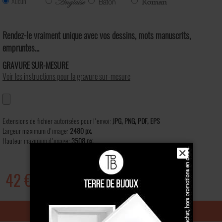
Aucun
Rendez-le vraiment unique avec vos dessins, mots manuscrits,
empruntes...
GRAVURE SUR-MESURE
Voir les instructions pour la gravure sur-mesure
Extensions de fichier autorisées pour l'envoi:
JPG, PNG, PDF, EPS
Largeur maximum d'image:
2480 px.
Hauteur maximum d'image:
3508 px.
✕
42 €
Ajouter au panier