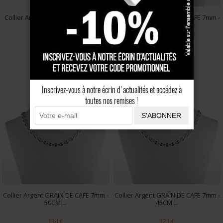
Collier Argent MARINE G-CAF 50CM
Collier Argent GRAIN DE CAFE 7mm -
...
55CM ...
171 €
148 €
Inscrivez-vous à notre écrin d'actualités et accédez à
toutes nos remises !
S'ABONNER
Collier Argent GRAIN DE CAFE 7mm -
Collier Argent GRAIN DE CAFE 7mm -
50CM ...
45CM ...
134 €
121 €