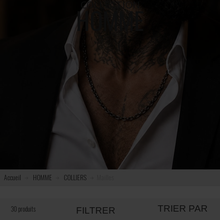
COLLECTION
HOMME
Accueil
HOMME
COLLIERS
Mailles
TRIER PAR
30 produits
FILTRER