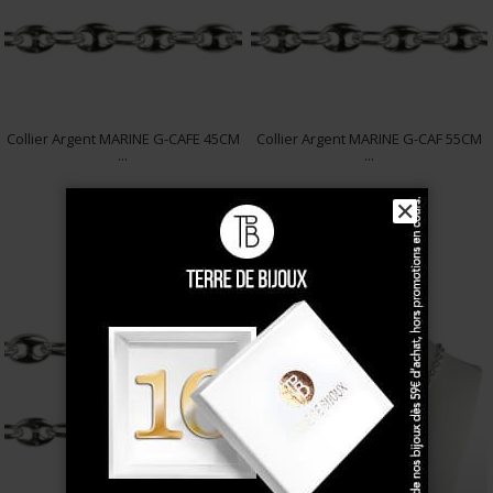
Collier Argent MARINE G-CAFE 45CM
Collier Argent MARINE G-CAF 55CM
...
...
156 €
186 €
✕