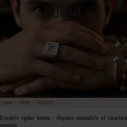
COLLECTION
HOMME
Accueil
HOMME
BRACELETS
Rigides
Bracelets rigides homme : élégance minimaliste et caractère
masculin