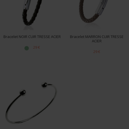
polies miroir, brossées ou légèrement noircies selon les
modèles.
Associez votre jonc homme à votre style
Le bracelet rigide homme se porte facilement avec une
chevalière homme
, un
pendentif homme
ou un
bracelet
Bracelet NOIR CUIR TRESSE ACIER
Bracelet MARRON CUIR TRESSE
cuir homme
pour créer un ensemble masculin élégant et
ACIER
cohérent.
29 €
29 €
Que vous recherchiez un style minimaliste, urbain ou
plus affirmé, vous trouverez dans notre collection le jonc
homme qui correspond à votre personnalité.
Pourquoi choisir nos bracelets rigides homme ?
Bracelets homme élégants et intemporels
.
Possibilité de personnalisation et gravure
.
Argent massif et matériaux robustes
.
Idée cadeau homme originale et symbolique
.
Fabrication et personnalisation artisanale française
.