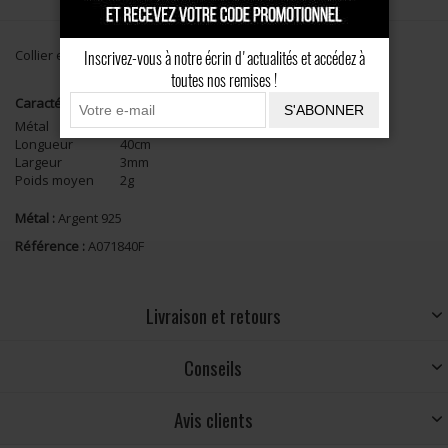
Collier en gomme 2,5mm, fermoir en Argent 925 millièmes.
Inscrivez-vous à notre écrin d'actualités et accédez à
toutes nos remises !
Caractéristiques
S'ABONNER
Métal
Argent 925
Longueur
40cm
Largeur
3mm
Poids moyen
2g
Métal :
Argent 925
Référence :
A071840F
Livraison et retours
Conseils
Avis clients