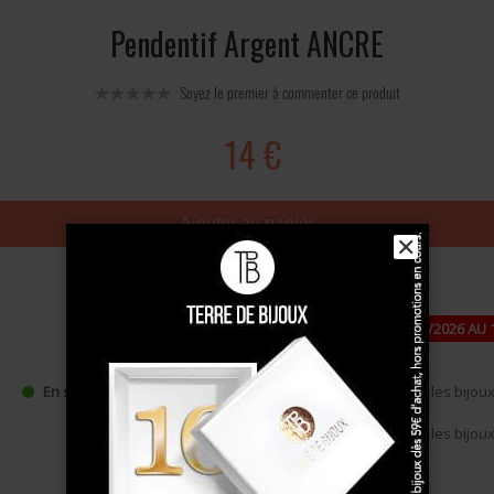
Pendentif Argent ANCRE
Soyez le premier à commenter ce produit
14 €
Ajouter au panier
✕
PAUSE ESTIVALE : FERMETURE DU 24/07/2026 AU 
DE -10 % DÈS 49 €, CODE : ÉTÉ10
•
Expédition à partir du 17/08/2026
pour les bijoux 
En stock
•
Expédition à partir du 27/08/2026
pour les bijou
commande (pastille jaune),