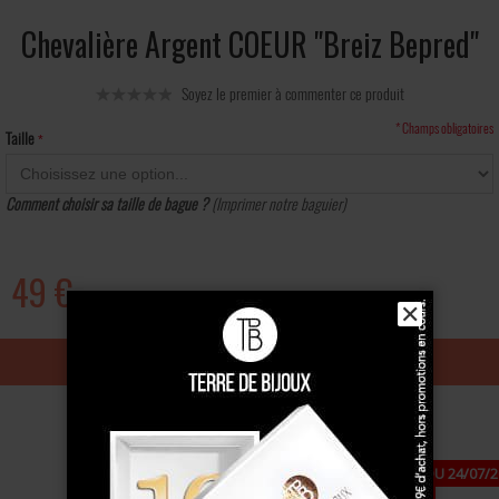
Chevalière Argent COEUR "Breiz Bepred"
Soyez le premier à commenter ce produit
* Champs obligatoires
Taille
Comment choisir sa taille de bague ?
(Imprimer notre baguier)
49 €
✕
Ajouter au panier
PAUSE ESTIVALE : FERMETURE DU 24/07/2
DE -10 % DÈS 49 €, CODE : ÉTÉ10