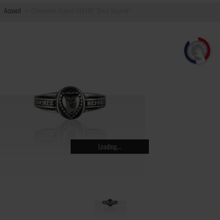
Accueil
Chevalière Argent COEUR "Breiz Bepred"
Loading...