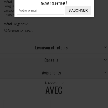
Métal
Argent 925
toutes nos remises !
Longueur
28mm
Largeur
8mm
S'ABONNER
Poids moyen
2,2g
Métal :
Argent 925
Référence :
A161970
Livraison et retours
Conseils
Avis clients
À ASSOCIER
AVEC