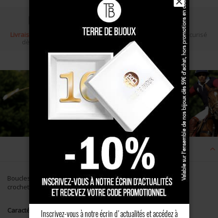
✕
Livraison gratuite
Écrin cadeau
Paiement sécurisé
dès 100 €
Description
Boucles d'oreilles en Argent massif maillets doubles. Système
crochet.
Caractéristiques
Inscrivez-vous à notre écrin d'actualités et accédez à